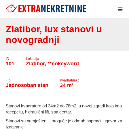
..
Zlatibor, lux stanovi u
novogradnji
ID :
Lokacija:
101
Zlatibor, **nokeyword
Tip :
Kvadratura :
Jednosoban stan
34 m²
Stanovi kvadrature od 34m2 do 78m2, u novoj zgradi koja ima
recepciju, hidraulični lift, spa centar.
Stanovi su namješteni, i moguće je odmah napraviti ugovor za
izdavanje