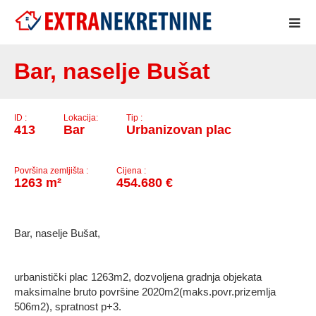
..
Bar, naselje Bušat
ID :
Lokacija:
Tip :
413
Bar
Urbanizovan plac
Površina zemljišta :
Cijena :
1263 m²
454.680 €
Bar, naselje Bušat,
urbanistički plac 1263m2, dozvoljena gradnja objekata
maksimalne bruto površine 2020m2(maks.povr.prizemlja
506m2), spratnost p+3.