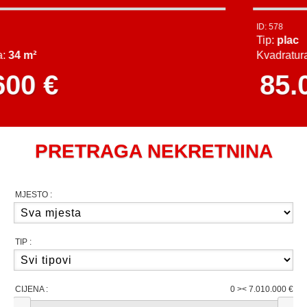
ID: 578
Tip:
plac
Kvadratura:
485 m²
85.000 €
PRETRAGA NEKRETNINA
MJESTO :
TIP :
CIJENA :
0 >< 7.010.000 €